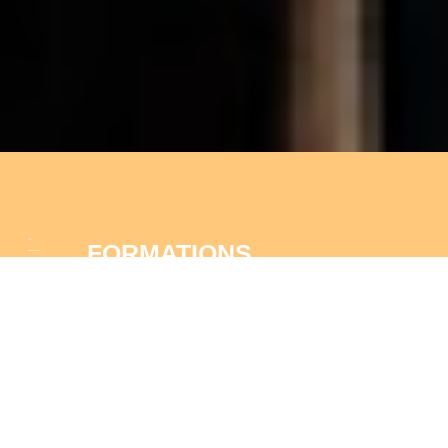
FORMATIONS
ADULTES
COURS THÉÂTRE
HEBDOMADAIRE
Adultes