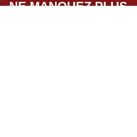
NE MANQUEZ PLUS
UN ÉVÉNEMENT !
«
*
» indique les champs nécessaires
J‘accepte le stockage et le traitement de mes
données par ce site. -
Politique de confidentialité
*